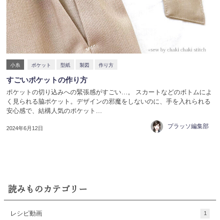
小糸
ポケット
型紙
製図
作り方
すごいポケットの作り方
ポケットの切り込みへの緊張感がすごい…。 スカートなどのボトムによ
く見られる脇ポケット。デザインの邪魔をしないのに、手を入れられる
安心感で、結構人気のポケット…
プラッソ編集部
2024年6月12日
読みものカテゴリー
レシピ動画
1