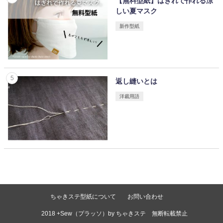
【無料型紙】はぎれで作れる涼
しい夏マスク
新作型紙
返し縫いとは
洋裁用語
ちゃきステ型紙について
お問い合わせ
©2018 +Sew（プラッソ）by ちゃきステ 無断転載禁止