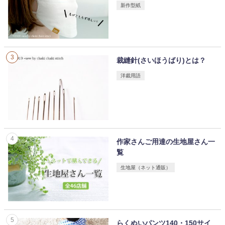
新作型紙
裁縫針(さいほうばり)とは？
洋裁用語
作家さんご用達の生地屋さん一
覧
生地屋（ネット通販）
らくぬいパンツ140・150サイ