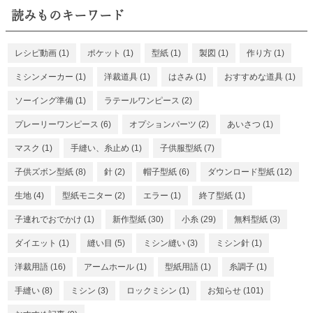
読みものキーワード
レシピ動画
(1)
ポケット
(1)
型紙
(1)
製図
(1)
作り方
(1)
ミシンメーカー
(1)
洋裁道具
(1)
はさみ
(1)
おすすめな道具
(1)
ソーイング準備
(1)
ラテールワンピース
(2)
プレーリーワンピース
(6)
オプションパーツ
(2)
あいさつ
(1)
マスク
(1)
手縫い、糸止め
(1)
子供服型紙
(7)
子供ズボン型紙
(8)
針
(2)
帽子型紙
(6)
ダウンロード型紙
(12)
生地
(4)
型紙モニター
(2)
エラー
(1)
終了型紙
(1)
子連れでおでかけ
(1)
新作型紙
(30)
小糸
(29)
無料型紙
(3)
ダイエット
(1)
縫い目
(5)
ミシン縫い
(3)
ミシン針
(1)
洋裁用語
(16)
アームホール
(1)
型紙用語
(1)
糸調子
(1)
手縫い
(8)
ミシン
(3)
ロックミシン
(1)
お知らせ
(101)