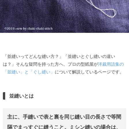
「並縫いってどんな縫い方？」「並縫いとぐし縫いの違い
は？」そんな疑問を持った方へ、プロの型紙屋が
洋裁用語集の
「並縫い」と「ぐし縫い」
について解説しているページです。
並縫いとは
主に、手縫いで表と裏を同じ縫い目の長さで等間
隔でまっすぐに縫うこと。ミシン縫いの場合は、