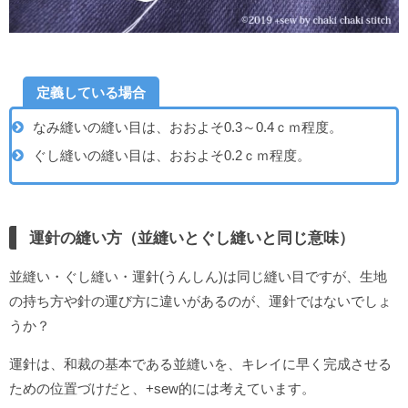
定義している場合
なみ縫いの縫い目は、おおよそ0.3～0.4ｃｍ程度。
ぐし縫いの縫い目は、おおよそ0.2ｃｍ程度。
運針の縫い方（並縫いとぐし縫いと同じ意味）
並縫い・ぐし縫い・運針(うんしん)は同じ縫い目ですが、生地
の持ち方や針の運び方に違いがあるのが、運針ではないでしょ
うか？
運針は、和裁の基本である並縫いを、キレイに早く完成させる
ための位置づけだと、+sew的には考えています。