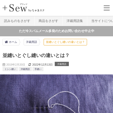
読みものをさがす
商品をさがす
洋裁用語集
当サイトにつ
ただ今スパムメール多発のためお問い合わせ中止中
ホーム
洋裁用語
並縫いとぐし縫いの違いとは？
並縫いとぐし縫いの違いとは？
洋裁用語
2019年2月20日
2022年12月13日
ミシン縫い
洋裁用語
手縫い