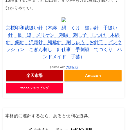
13時までの注文で即日出荷。針の持ち方の写真が載ってて
分かりやすい。
京桜印和裁縫い針（木綿 絹 くけ 縫い針 手縫い
針 長 短 メリケン 刺繍 刺し子 しつけ 木綿
針 絹針 洋裁針 和裁針 刺しゅう お針子 ピンク
ッション こぎん刺し 針仕事 手刺繍 てづくり ハ
ンドメイド 手芸）
posted with
カエレバ
楽天市場
Amazon
Yahooショッピング
本格的に運針するなら、あると便利な道具。