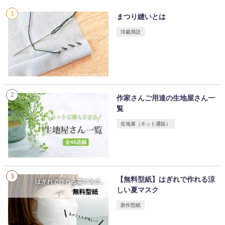
まつり縫いとは
洋裁用語
作家さんご用達の生地屋さん一
覧
生地屋（ネット通販）
【無料型紙】はぎれで作れる涼
しい夏マスク
新作型紙