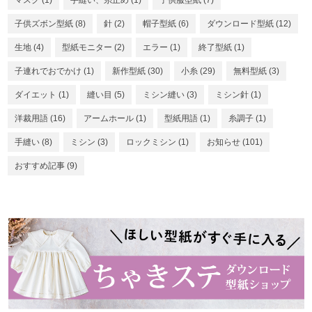
マスク
(1)
手縫い、糸止め
(1)
子供服型紙
(7)
子供ズボン型紙
(8)
針
(2)
帽子型紙
(6)
ダウンロード型紙
(12)
生地
(4)
型紙モニター
(2)
エラー
(1)
終了型紙
(1)
子連れでおでかけ
(1)
新作型紙
(30)
小糸
(29)
無料型紙
(3)
ダイエット
(1)
縫い目
(5)
ミシン縫い
(3)
ミシン針
(1)
洋裁用語
(16)
アームホール
(1)
型紙用語
(1)
糸調子
(1)
手縫い
(8)
ミシン
(3)
ロックミシン
(1)
お知らせ
(101)
おすすめ記事
(9)