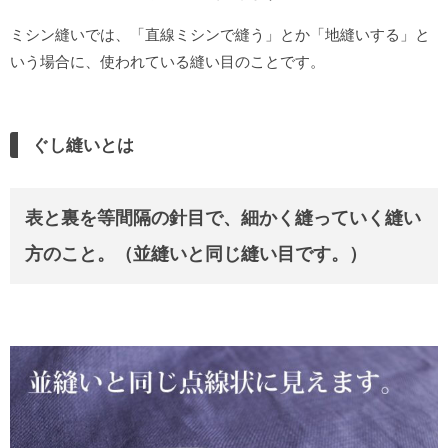
ミシン縫いでは、「直線ミシンで縫う」とか「地縫いする」と
いう場合に、使われている縫い目のことです。
ぐし縫いとは
表と裏を等間隔の針目で、細かく縫っていく縫い
方のこと。（並縫いと同じ縫い目です。）