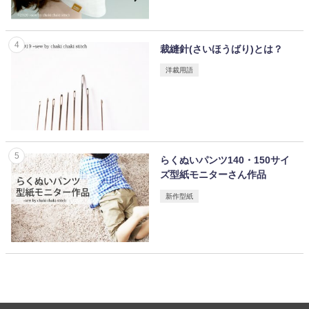
裁縫針(さいほうばり)とは？
洋裁用語
らくぬいパンツ140・150サイ
ズ型紙モニターさん作品
新作型紙