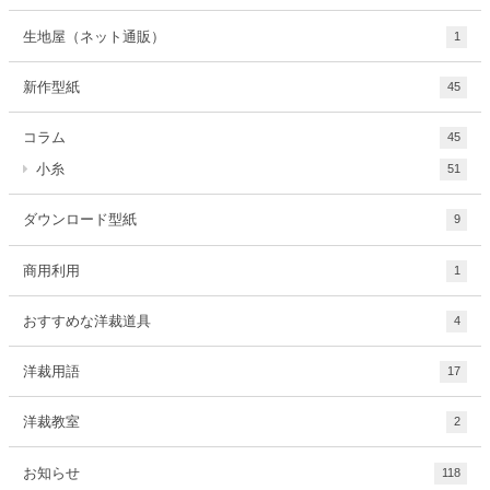
生地屋（ネット通販）
1
新作型紙
45
コラム
45
小糸
51
ダウンロード型紙
9
商用利用
1
おすすめな洋裁道具
4
洋裁用語
17
洋裁教室
2
お知らせ
118