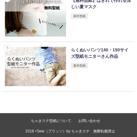
【無料型紙】はぎれで作れる涼
しい夏マスク
新作型紙
らくぬいパンツ140・150サイ
ズ型紙モニターさん作品
新作型紙
ちゃきステ型紙について
お問い合わせ
©2018 +Sew（プラッソ）by ちゃきステ 無断転載禁止