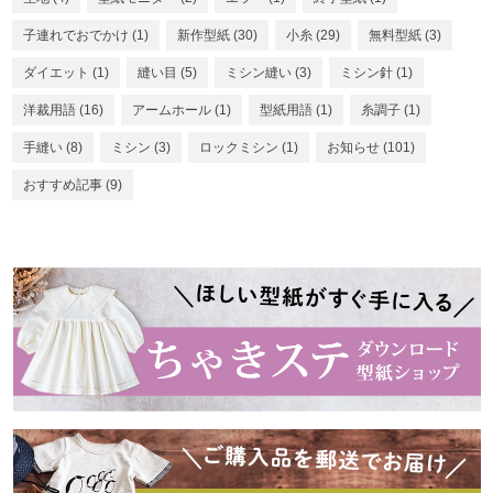
子連れでおでかけ
(1)
新作型紙
(30)
小糸
(29)
無料型紙
(3)
ダイエット
(1)
縫い目
(5)
ミシン縫い
(3)
ミシン針
(1)
洋裁用語
(16)
アームホール
(1)
型紙用語
(1)
糸調子
(1)
手縫い
(8)
ミシン
(3)
ロックミシン
(1)
お知らせ
(101)
おすすめ記事
(9)