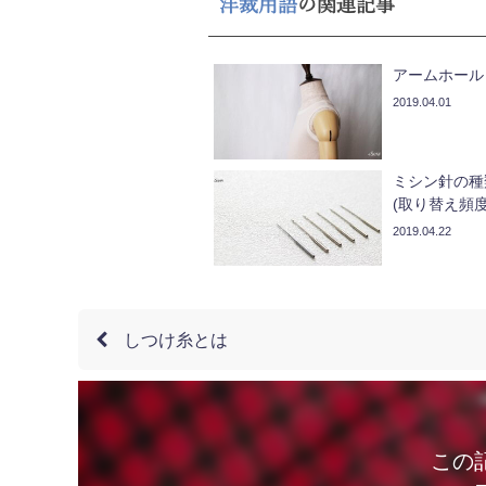
洋裁用語
の関連記事
アームホール
2019.04.01
ミシン針の種
(取り替え頻度
2019.04.22
しつけ糸とは
この