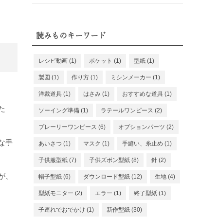
読みものキーワード
レシピ動画
(1)
ポケット
(1)
型紙
(1)
製図
(1)
作り方
(1)
ミシンメーカー
(1)
洋裁道具
(1)
はさみ
(1)
おすすめな道具
(1)
た
ソーイング準備
(1)
ラテールワンピース
(2)
プレーリーワンピース
(6)
オプションパーツ
(2)
な手
あいさつ
(1)
マスク
(1)
手縫い、糸止め
(1)
子供服型紙
(7)
子供ズボン型紙
(8)
針
(2)
が、
帽子型紙
(6)
ダウンロード型紙
(12)
生地
(4)
型紙モニター
(2)
エラー
(1)
終了型紙
(1)
子連れでおでかけ
(1)
新作型紙
(30)