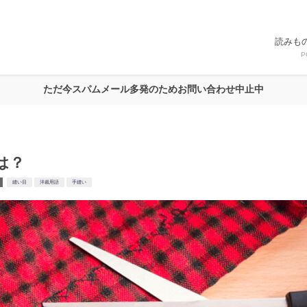
読みも
P
ただ今スパムメール多発のためお問い合わせ中止中
は？
縫い目
洋裁用語
手縫い