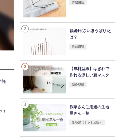
洋裁用語
裁縫針(さいほうばり)と
は？
洋裁用語
【無料型紙】はぎれで
作れる涼しい夏マスク
実施
新作型紙
作家さんご用達の生地
中！
屋さん一覧
生地屋（ネット通販）