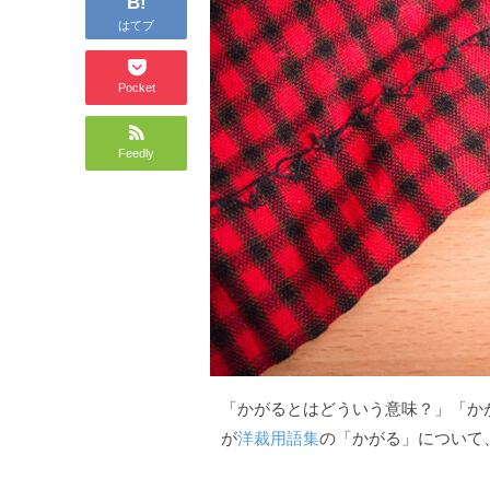
B!
はてブ
Pocket
Feedly
「かがるとはどういう意味？」「か
が
洋裁用語集
の「かがる」について