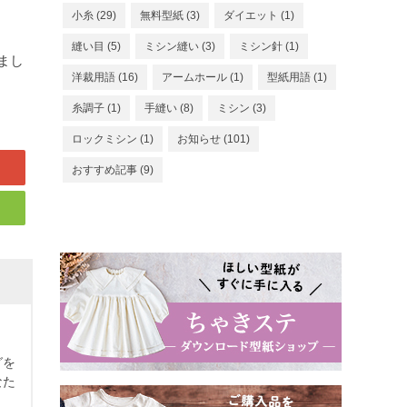
小糸
(29)
無料型紙
(3)
ダイエット
(1)
縫い目
(5)
ミシン縫い
(3)
ミシン針
(1)
まし
洋裁用語
(16)
アームホール
(1)
型紙用語
(1)
糸調子
(1)
手縫い
(8)
ミシン
(3)
ロックミシン
(1)
お知らせ
(101)
おすすめ記事
(9)
グを
なた