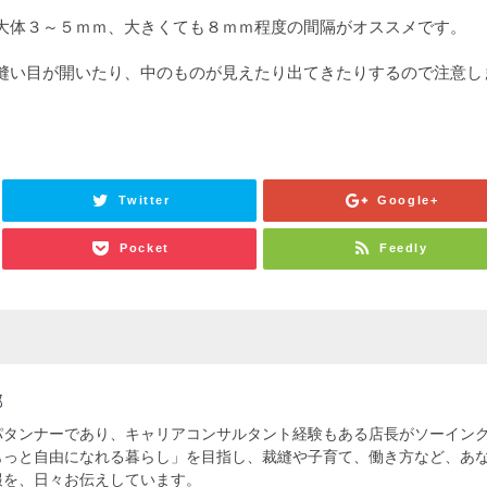
大体３～５ｍｍ、大きくても８ｍｍ程度の間隔がオススメです。
縫い目が開いたり、中のものが見えたり出てきたりするので注意し
Twitter
Google+
Pocket
Feedly
部
パタンナーであり、キャリアコンサルタント経験もある店長がソーイン
もっと自由になれる暮らし」を目指し、裁縫や子育て、働き方など、あ
報を、日々お伝えしています。