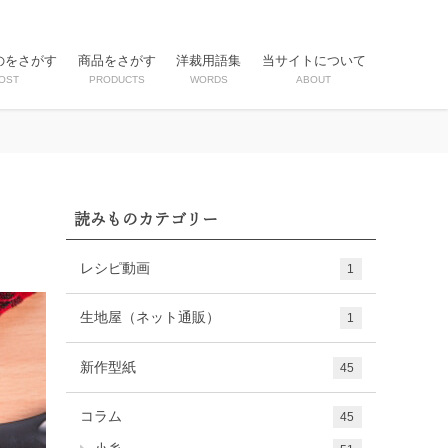
のをさがす
商品をさがす
洋裁用語集
当サイトについて
OST
PRODUCTS
WORDS
ABOUT
読みものカテゴリー
レシピ動画
1
生地屋（ネット通販）
1
新作型紙
45
コラム
45